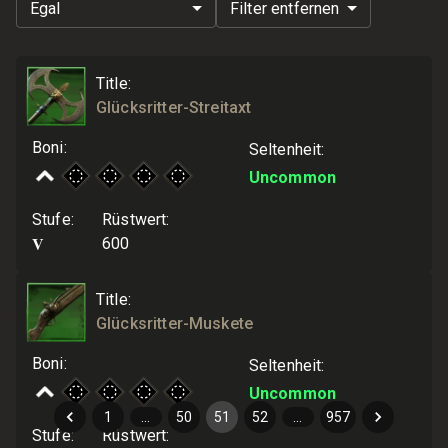
Egal
Filter entfernen
Title
:
Glücksritter-Streitaxt
Boni
:
Seltenheit
:
Uncommon
Stufe
:
Rüstwert
:
V
600
Title
:
Glücksritter-Muskete
Boni
:
Seltenheit
:
Uncommon
1
…
50
51
52
…
957
Stufe
:
Rüstwert
: