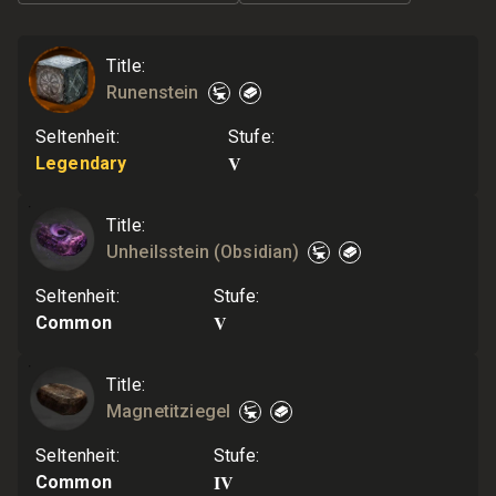
Title
:
Runenstein
Seltenheit
:
Stufe
:
V
Legendary
Title
:
Unheilsstein (Obsidian)
Seltenheit
:
Stufe
:
V
Common
Title
:
Magnetitziegel
Seltenheit
:
Stufe
:
IV
Common