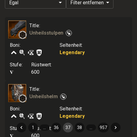
Egal
Filter entfernen
Title
:
Unheilsstulpen
Boni
:
Seltenheit
:
Legendary
Stufe
:
Rüstwert
:
V
600
Title
:
Unheilshelm
Boni
:
Seltenheit
:
Legendary
1
…
36
37
38
…
957
Stufe
:
Rüstwert
:
V
600