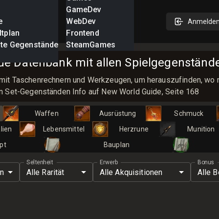
GameDev
e
WebDev
Anmelde
ltplan
Frontend
nte Gegenstände
SteamGames
e Datenbank mit allen Spielgegenstände
mit Taschenrechnern und Werkzeugen, um herauszufinden, wo
n Set-Gegenständen Info auf New World Guide, Seite 168
Waffen
Ausrüstung
Schmuck
lien
Lebensmittel
Herzrune
Munition
pt
Bauplan
Seltenheit
Erwerb
Bonus
en
Alle Rarität
Alle Akquisitionen
Alle B