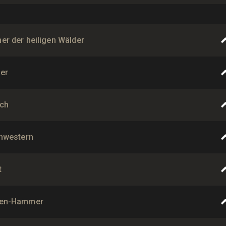
r der heiligen Wälder
er
ch
hwestern
t
hen-Hammer