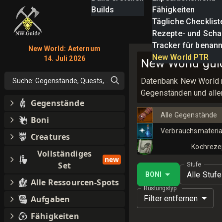
Builds
Fähigkeiten
Tägliche Checklist
Rezepte- und Scha
Tracker für benan
New World: Aeternum
New World PTR
14. Juli 2026
New World guid
Datenbank New World 
Suche: Gegenstände, Quests, alles
Gegenständen und alle
Gegenstände
Alle Gegenstände
Boni
Verbrauchsmateria
Creatures
Kochreze
Vollständiges
new
Set
Stufe
Alle Stuf
BONI
Alle Ressourcen-Spots
Rüstungstyp
Filter entfernen
Aufgaben
Fähigkeiten