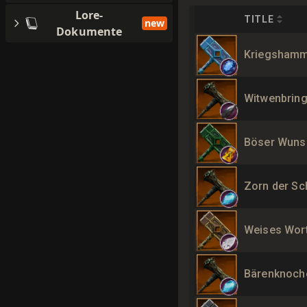
Lore-
TITLE
new
Dokumente
Kriegshamme
Witwenbring
Böser Wuns
Zorn der Sc
Weises Wor
Bärenknoc