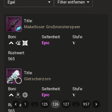
Egal
Filter entfernen
Title
:
Makelloser Großmeisterspeer
Boni
:
Seltenheit
:
Stufe
:
V
Epic
Rüstwert
:
565
Title
:
Gletscherzorn
Boni
:
Seltenheit
:
Stufe
:
V
Epic
1
…
125
126
127
…
957
Rüstwert
:
565