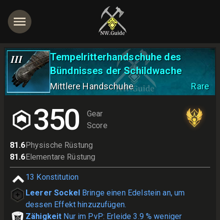
Tempelritterhandschuhe des
III
Bündnisses der Schildwache
Mittlere Handschuhe
Rare
350
Gear
Score
81.6
Physische Rüstung
81.6
Elementare Rüstung
13
Konstitution
Leerer Sockel
Bringe einen Edelstein an, um
dessen Effekt hinzuzufügen.
Zähigkeit
Nur im PvP: Erleide 3.9 % weniger