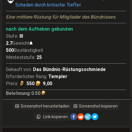
Schaden durch kritische Treffer.
Eine mittlere Rüstung für Mitglieder des Bündnisses.
nach dem Aufheben gebunden
Stufe
:
III
2.7
Gewicht
500
Beständigkeit
Mindeststufe
:
25
Gekauft von
:
Das Bündnis-Rüstungsschmiede
Erforderlicher Rang
:
Templer
Preis
:
550
9,00
Belohnung
:
0.50
Screenshot herunterladen
Screenshot kopieren
Link kopieren