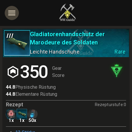
Gladiatorenhandschutz der
III
Marodeure des Soldaten
Leichte Handschuhe
Rare
350
Gear
Score
44.8
Physische Rüstung
44.8
Elementare Rüstung
Rezept
Rezepturstufe
:
0
1
x
1
x
50
x