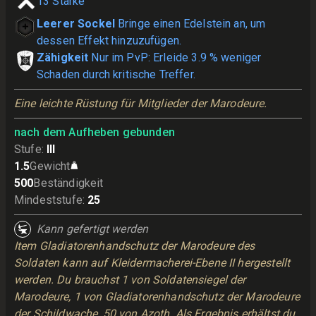
13
Stärke
Leerer Sockel
Bringe einen Edelstein an, um
dessen Effekt hinzuzufügen.
Zähigkeit
Nur im PvP: Erleide 3.9 % weniger
Schaden durch kritische Treffer.
Eine leichte Rüstung für Mitglieder der Marodeure.
nach dem Aufheben gebunden
Stufe
:
III
1.5
Gewicht
500
Beständigkeit
Mindeststufe
:
25
Kann gefertigt werden
Item Gladiatorenhandschutz der Marodeure des
Soldaten kann auf Kleidermacherei-Ebene II hergestellt
werden. Du brauchst 1 von Soldatensiegel der
Marodeure, 1 von Gladiatorenhandschutz der Marodeure
der Schildwache, 50 von Azoth. Als Ergebnis erhältst du