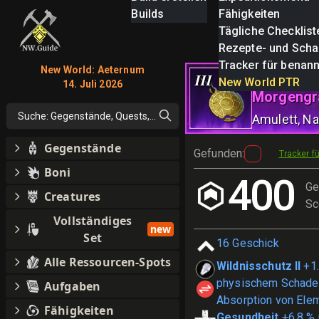
Builds
Fähigkeiten
Tägliche Checklist
Rezepte- und Scha
Tracker für benan
New World: Aeternum
Maskottc
III
New World PTR
14. Juli 2026
Morgengr
Suche: Gegenstände, Quests, alles
Amulett
, N
Gegenstände
Gefunden
:
Tracker f
Boni
400
Ge
Creatures
Sc
Vollständiges
new
Set
16
Geschick
Alle Ressourcen-Spots
Wildnisschutz II
+1
physischem Schade
Aufgaben
Absorption von Ele
Fähigkeiten
Gesundheit
+6.8 % 