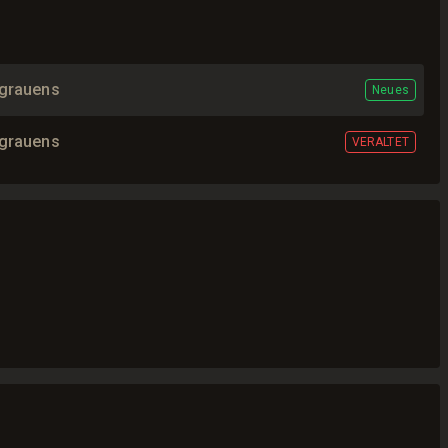
grauens
Neues
grauens
VERALTET