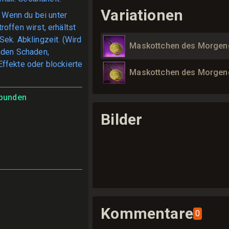
Variationen
Wenn du bei unter
offen wirst, erhältst
Sek. Abklingzeit. (Wird
Maskottchen des Morgen
nden Schaden,
ffekte oder blockierte
Maskottchen des Morgen
bunden
Bilder
Kommentare
0