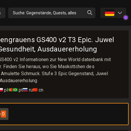
🇩🇪
n
Suche: Gegenstände, Quests, alles
engrauens GS400 v2 T3 Epic. Juwel
: Gesundheit, Ausdauererholung
S400 v2 Informationen zur New World datenbank mit
. Finden Sie heraus, wo Sie Maskottchen des
 Amulette Schmuck. Stufe 3 Epic Gegenstand, Juwel
, Ausdauererholung
🇱
pl
🇵🇹🇧🇷
pt
🇷🇺
ru
🇨🇳
cn
e
0