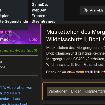
GameDev
e
WebDev
Anmelde
ltplan
Frontend
nte Gegenstände
SteamGames
hen des
Maskottchen des Morg
auens
Wildnisschutz II, Boni
amed
Epic
Maskottchen des Morgengrauens G
ür benannte Gegenstände
Drop-Chancen und Crafting-Rechner
Morgengrauens GS400 v2 erhalten,
ar
Wildnisschutz II, Boni: Gesundheit
ore
Check on:
🇺🇸
en
🇩🇪
de
🇪🇸
es
🇫🇷
fr
🇮🇹
it

.1 % Absorption von
Variationen
Bilder
Kommentar
n und +0.4 %
mentarschaden.
max. Gesundheit.