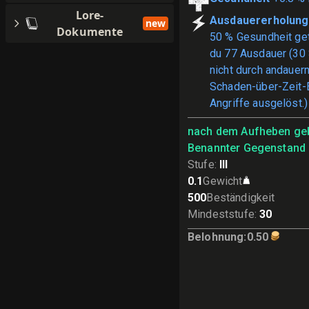
Lore-
Ausdauererholung
new
Dokumente
50 % Gesundheit getr
du 77 Ausdauer (30 
nicht durch andauer
Schaden-über-Zeit-E
Angriffe ausgelöst.)
nach dem Aufheben ge
Benannter Gegenstand
Stufe
:
III
0.1
Gewicht
500
Beständigkeit
Mindeststufe
:
30
Belohnung
:
0.50