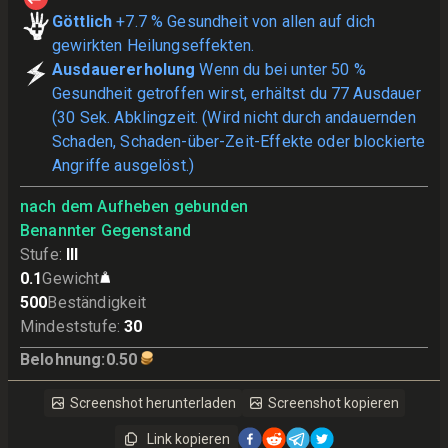
Göttlich
+7.7 % Gesundheit von allen auf dich
gewirkten Heilungseffekten.
Ausdauererholung
Wenn du bei unter 50 %
Gesundheit getroffen wirst, erhältst du 77 Ausdauer
(30 Sek. Abklingzeit. (Wird nicht durch andauernden
Schaden, Schaden-über-Zeit-Effekte oder blockierte
Angriffe ausgelöst.)
nach dem Aufheben gebunden
Benannter Gegenstand
Stufe
:
III
0.1
Gewicht
500
Beständigkeit
Mindeststufe
:
30
Belohnung
:
0.50
Screenshot herunterladen
Screenshot kopieren
Link kopieren