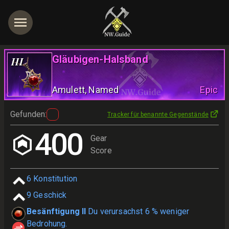
Gläubigen-Halsband
III
Amulett
, Named
Epic
Gefunden
:
Tracker für benannte Gegenstände
400
Gear
Score
6
Konstitution
9
Geschick
Besänftigung II
Du verursachst 6 % weniger
Bedrohung.