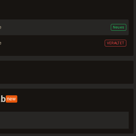
e
Neues
e
VERALTET
ab
new