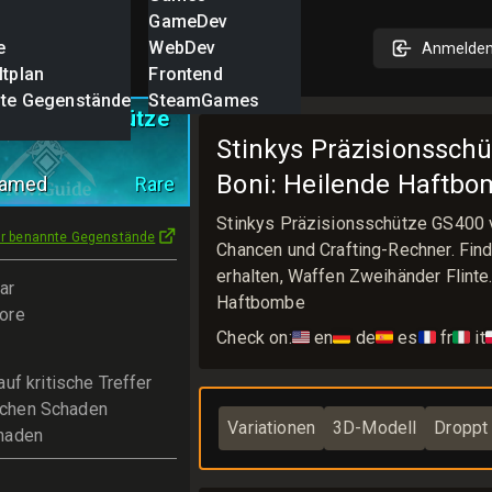
GameDev
e
WebDev
Anmelde
ltplan
Frontend
nte Gegenstände
SteamGames
räzisionsschütze
Stinkys Präzisionsschü
Boni: Heilende Haftb
Named
Rare
Stinkys Präzisionsschütze GS400 
ür benannte Gegenstände
Chancen und Crafting-Rechner. Fin
erhalten, Waffen Zweihänder Flinte
ar
Haftbombe
ore
Check on:
🇺🇸
en
🇩🇪
de
🇪🇸
es
🇫🇷
fr
🇮🇹
it

uf kritische Treffer
tischen Schaden
Variationen
3D-Modell
Droppt 
haden