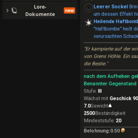
Lore-
Leerer Sockel
Brin
new
Dokumente
um dessen Effekt h
Heilende Haftbom
"Haftbombe" heilt d
verursachten Schad
"Er kampierte auf der w
von Grens Höhle. Ein sau
die Bestie."
nach dem Aufheben ge
Benannter Gegenstand
Stufe
:
III
Wächst mit
Geschick 90
7.0
Gewicht
2500
Beständigkeit
Mindeststufe
:
20
Belohnung
:
0.50