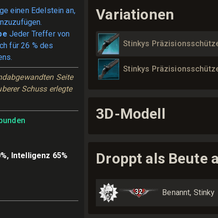
ge einen Edelstein an,
Variationen
inzuzufügen.
be
Jeder Treffer von
Stinkys Präzisionsschütz
ich für 26 % des
ens.
Stinkys Präzisionsschütz
indabgewandten Seite 
berer Schuss erlegte 
3D-Modell
bunden
Droppt als Beute 
%, Intelligenz 65%
32
Benannt, Stinky