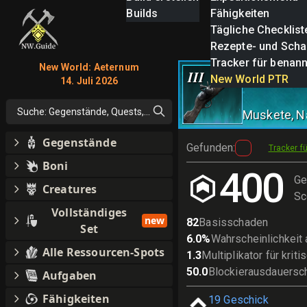
Builds
Fähigkeiten
Tägliche Checklist
Rezepte- und Scha
Tracker für benan
New World: Aeternum
Stinkys P
III
New World PTR
14. Juli 2026
Suche: Gegenstände, Quests, alles
Muskete
, 
Gegenstände
Gefunden
:
Tracker f
Boni
400
Ge
Creatures
Sc
Vollständiges
new
82
Basisschaden
Set
6.0
%
Wahrscheinlichkeit a
Alle Ressourcen-Spots
1.3
Multiplikator für kri
50.0
Blockierausdauersc
Aufgaben
Fähigkeiten
19
Geschick