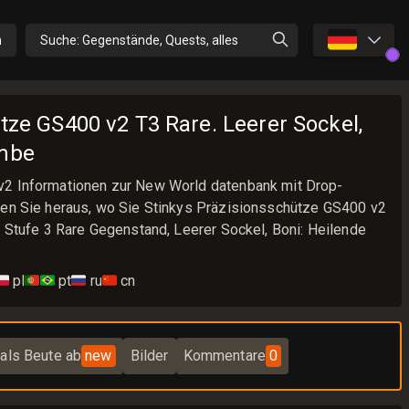
🇩🇪
n
Suche: Gegenstände, Quests, alles
tze GS400 v2 T3 Rare. Leerer Sockel,
ombe
v2 Informationen zur New World datenbank mit Drop-
den Sie heraus, wo Sie Stinkys Präzisionsschütze GS400 v2
. Stufe 3 Rare Gegenstand, Leerer Sockel, Boni: Heilende
🇱
pl
🇵🇹🇧🇷
pt
🇷🇺
ru
🇨🇳
cn
als Beute ab
new
Bilder
Kommentare
0