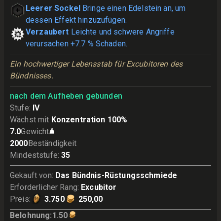
Leerer Sockel
Bringe einen Edelstein an, um
dessen Effekt hinzuzufügen.
Verzaubert
Leichte und schwere Angriffe
verursachen +7.7 % Schaden.
Ein hochwertiger Lebensstab für Excubitoren des 
Bündnisses.
nach dem Aufheben gebunden
Stufe
:
IV
Wächst mit
Konzentration 100%
7.0
Gewicht
2000
Beständigkeit
Mindeststufe
:
35
Gekauft von
:
Das Bündnis-Rüstungsschmiede
Erforderlicher Rang
:
Excubitor
Preis
:
3.750
250,00
Belohnung
:
1.50