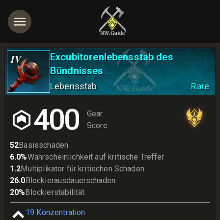
Excubitorenlebensstab des
IV
Bündnisses
Lebensstab
Rare
400
Gear
Score
52
Basisschaden
6.0
%
Wahrscheinlichkeit auf kritische Treffer
1.2
Multiplikator für kritischen Schaden
26.0
Blockierausdauerschaden
20
%
Blockierstabilität
19
Konzentration