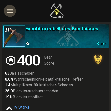
Excubitorenbeil des Bündnisses
IV
Beil
Rare
400
Gear
Score
63
Basisschaden
8.0
%
Wahrscheinlichkeit auf kritische Treffer
1.4
Multiplikator für kritischen Schaden
26.0
Blockierausdauerschaden
19
%
Blockierstabilität
19
Stärke