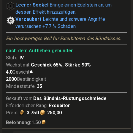
Leerer Sockel
Bringe einen Edelstein an, um
dessen Effekt hinzuzufügen.
Verzaubert
Leichte und schwere Angriffe
verursachen +7.7 % Schaden.
Ein hochwertiges Beil für Excubitoren des Bündnisses.
nach dem Aufheben gebunden
Stufe
:
IV
Wächst mit
Geschick 65%, Stärke 90%
4.0
Gewicht
2000
Beständigkeit
Mindeststufe
:
35
Gekauft von
:
Das Bündnis-Rüstungsschmiede
Erforderlicher Rang
:
Excubitor
Preis
:
3.750
250,00
Belohnung
:
1.50