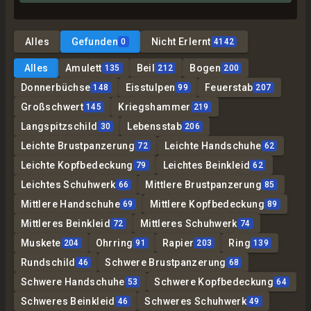
Alles
Gefunden
Nicht Erlernt
0
4142
Alles
Amulett
Beil
Bogen
135
212
200
Donnerbüchse
Eisstulpen
Feuerstab
148
99
207
Großschwert
Kriegshammer
145
219
Langspitzschild
Lebensstab
30
206
Leichte Brustpanzerung
Leichte Handschuhe
72
62
Leichte Kopfbedeckung
Leichtes Beinkleid
79
62
Leichtes Schuhwerk
Mittlere Brustpanzerung
66
85
Mittlere Handschuhe
Mittlere Kopfbedeckung
69
89
Mittleres Beinkleid
Mittleres Schuhwerk
72
74
Muskete
Ohrring
Rapier
Ring
204
91
203
139
Rundschild
Schwere Brustpanzerung
46
68
Schwere Handschuhe
Schwere Kopfbedeckung
53
64
Schweres Beinkleid
Schweres Schuhwerk
46
49