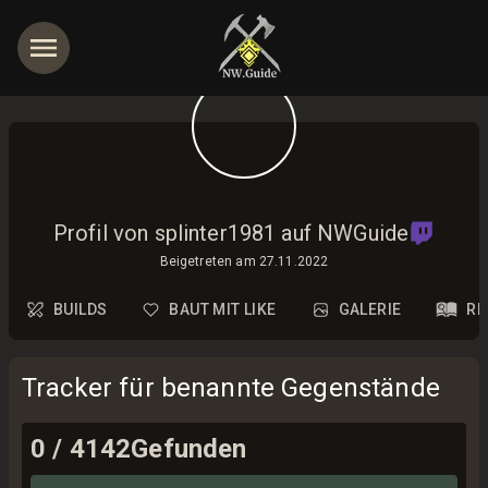
Profil von splinter1981 auf NWGuide
Beigetreten am
27.11.2022
BUILDS
BAUT MIT LIKE
GALERIE
RE
Tracker für benannte Gegenstände
0
/
4142
Gefunden