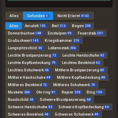
Alles
Gefunden
Nicht Erlernt
0
4142
Alles
Amulett
Beil
Bogen
135
212
200
Donnerbüchse
Eisstulpen
Feuerstab
148
99
207
Großschwert
Kriegshammer
145
219
Langspitzschild
Lebensstab
30
206
Leichte Brustpanzerung
Leichte Handschuhe
72
62
Leichte Kopfbedeckung
Leichtes Beinkleid
79
62
Leichtes Schuhwerk
Mittlere Brustpanzerung
66
85
Mittlere Handschuhe
Mittlere Kopfbedeckung
69
89
Mittleres Beinkleid
Mittleres Schuhwerk
72
74
Muskete
Ohrring
Rapier
Ring
204
91
203
139
Rundschild
Schwere Brustpanzerung
46
68
Schwere Handschuhe
Schwere Kopfbedeckung
53
64
Schweres Beinkleid
Schweres Schuhwerk
46
49