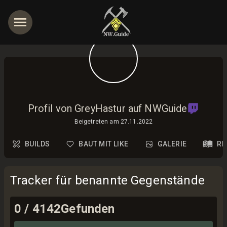
Profil von GreyHastur auf NWGuide
Beigetreten am
27.11.2022
BUILDS
BAUT MIT LIKE
GALERIE
RE
Tracker für benannte Gegenstände
0
/
4142
Gefunden