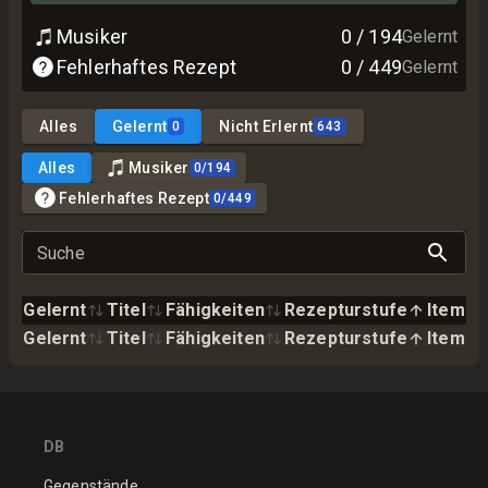
Musiker
0
/
194
Gelernt
Fehlerhaftes Rezept
0
/
449
Gelernt
Alles
Gelernt
Nicht Erlernt
0
643
Alles
Musiker
0
/
194
Fehlerhaftes Rezept
0
/
449
Suche
Gelernt
Titel
Fähigkeiten
Rezepturstufe
Item
Gelernt
Titel
Fähigkeiten
Rezepturstufe
Item
DB
Gegenstände