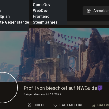
GameDev
e
WebDev
Anmelde
ltplan
Frontend
nte Gegenstände
SteamGames
Profil von bieschkef auf NWGuide
Beigetreten am
26.11.2022
BUILDS
BAUT MIT LIKE
GALER