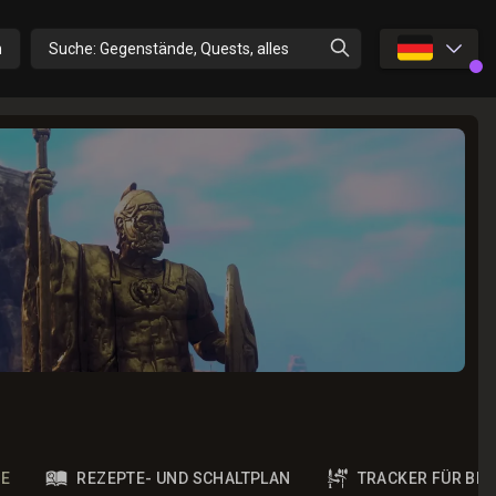
🇩🇪
n
Suche: Gegenstände, Quests, alles
IE
REZEPTE- UND SCHALTPLAN
TRACKER FÜR BE