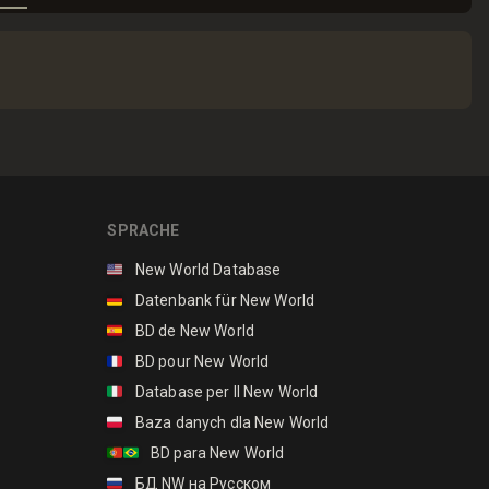
SPRACHE
🇺🇸
New World Database
🇩🇪
Datenbank für New World
🇪🇸
BD de New World
🇫🇷
BD pour New World
🇮🇹
Database per Il New World
🇵🇱
Baza danych dla New World
🇵🇹🇧🇷
BD para New World
🇷🇺
БД NW на Русском