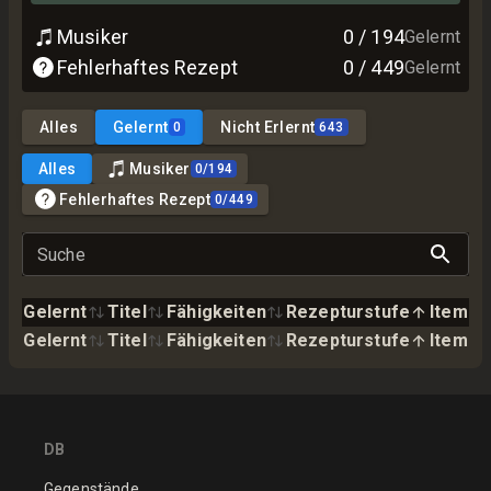
Musiker
0
/
194
Gelernt
Fehlerhaftes Rezept
0
/
449
Gelernt
Alles
Gelernt
Nicht Erlernt
0
643
Alles
Musiker
0
/
194
Fehlerhaftes Rezept
0
/
449
Suche
Gelernt
Titel
Fähigkeiten
Rezepturstufe
Item
Gelernt
Titel
Fähigkeiten
Rezepturstufe
Item
DB
Gegenstände