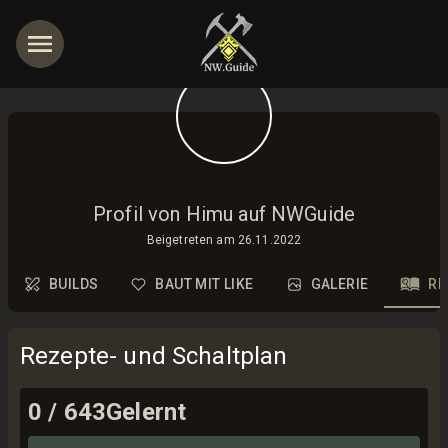
Profil von Himu auf NWGuide
Beigetreten am
26.11.2022
BUILDS
BAUT MIT LIKE
GALERIE
RE
Rezepte- und Schaltplan
0
/
643
Gelernt