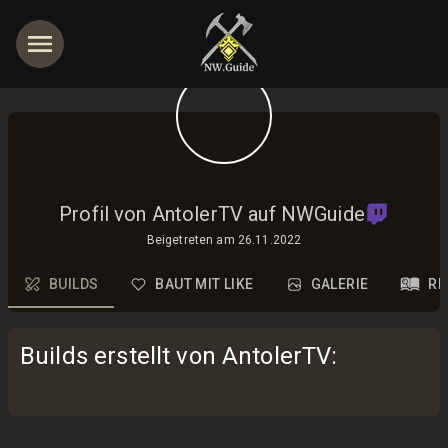
Profil von AntolerTV auf NWGuide
Beigetreten am
26.11.2022
BUILDS
BAUT MIT LIKE
GALERIE
RE
Builds erstellt von AntolerTV
: