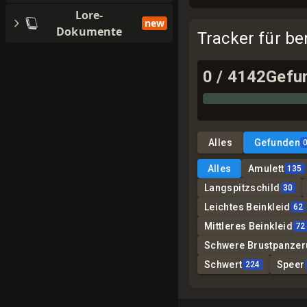
Lore-
new
Dokumente
Tracker für b
0
/
4142
Gefu
Alles
Gefunden
Alles
Amulett
135
Langspitzschild
30
Leichtes Beinkleid
62
Mittleres Beinkleid
72
Schwere Brustpanze
Schwert
Speer
224