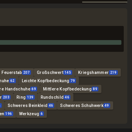
Feuerstab
Großschwert
Kriegshammer
207
145
219
huhe
Leichte Kopfbedeckung
62
79
ere Handschuhe
Mittlere Kopfbedeckung
69
89
r
Ring
Rundschild
203
139
46
Schweres Beinkleid
Schweres Schuhwerk
4
46
49
en
Werkzeug
196
6