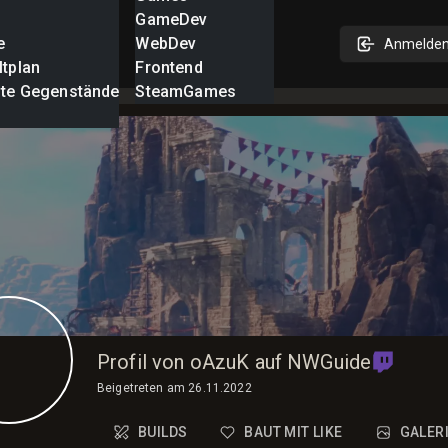
GameDev
e
WebDev
Anmelde
ltplan
Frontend
nte Gegenstände
SteamGames
Profil von oAzuK auf NWGuide
Beigetreten am
26.11.2022
BUILDS
BAUT MIT LIKE
GALER