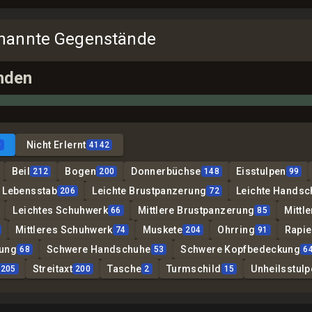
enannte Gegenstände
nden
Nicht Erlernt
0
4142
Beil
Bogen
Donnerbüchse
Eisstulpen
212
200
148
99
Lebensstab
Leichte Brustpanzerung
Leichte Handsc
206
72
Leichtes Schuhwerk
Mittlere Brustpanzerung
Mittl
66
85
Mittleres Schuhwerk
Muskete
Ohrring
Rapie
74
204
91
rung
Schwere Handschuhe
Schwere Kopfbedeckung
68
53
6
Streitaxt
Tasche
Turmschild
Unheilsstulp
205
200
2
15