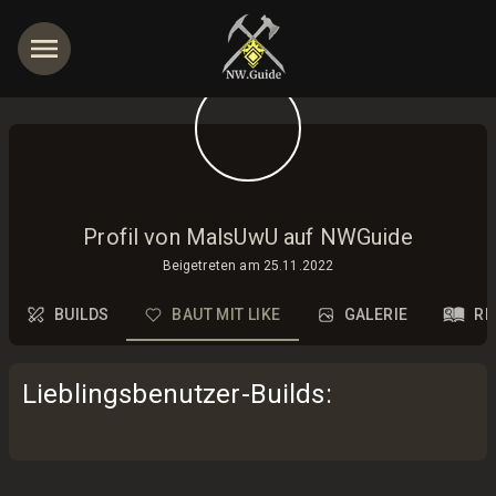
Profil von MalsUwU auf NWGuide
Beigetreten am
25.11.2022
BUILDS
BAUT MIT LIKE
GALERIE
RE
Lieblingsbenutzer-Builds
: