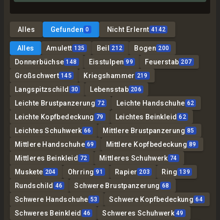
Alles
Gefunden
Nicht Erlernt
0
4142
Alles
Amulett
Beil
Bogen
135
212
200
Donnerbüchse
Eisstulpen
Feuerstab
148
99
207
Großschwert
Kriegshammer
145
219
Langspitzschild
Lebensstab
30
206
Leichte Brustpanzerung
Leichte Handschuhe
72
62
Leichte Kopfbedeckung
Leichtes Beinkleid
79
62
Leichtes Schuhwerk
Mittlere Brustpanzerung
66
85
Mittlere Handschuhe
Mittlere Kopfbedeckung
69
89
Mittleres Beinkleid
Mittleres Schuhwerk
72
74
Muskete
Ohrring
Rapier
Ring
204
91
203
139
Rundschild
Schwere Brustpanzerung
46
68
Schwere Handschuhe
Schwere Kopfbedeckung
53
64
Schweres Beinkleid
Schweres Schuhwerk
46
49