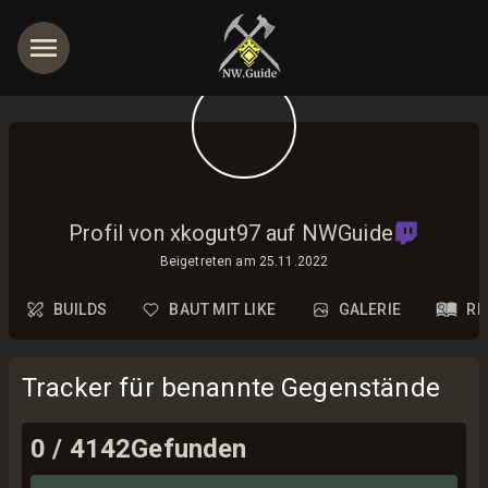
Profil von xkogut97 auf NWGuide
Beigetreten am
25.11.2022
BUILDS
BAUT MIT LIKE
GALERIE
RE
Tracker für benannte Gegenstände
0
/
4142
Gefunden