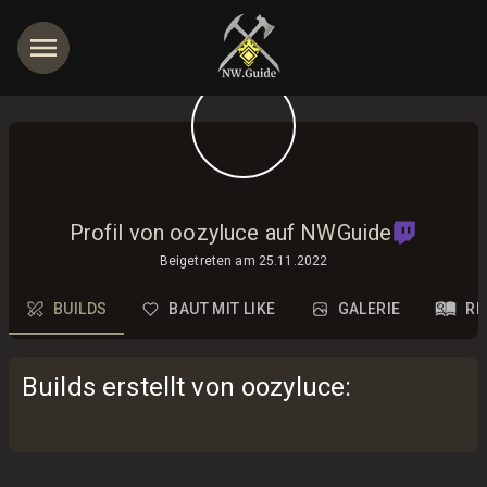
Profil von oozyluce auf NWGuide
Beigetreten am
25.11.2022
BUILDS
BAUT MIT LIKE
GALERIE
RE
Builds erstellt von oozyluce
: