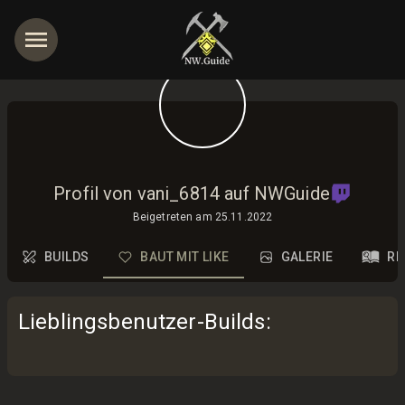
Profil von vani_6814 auf NWGuide
Beigetreten am
25.11.2022
BUILDS
BAUT MIT LIKE
GALERIE
RE
Lieblingsbenutzer-Builds
: