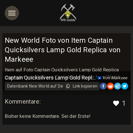
New World Foto von Item Captain
Quicksilvers Lamp Gold Replica von
Markeee
Item auf Foto Captain Quicksilvers Lamp Gold Replica
gesendet von Markeee. Dir liebevoll in der New World
Captain Quicksilvers Lamp Gold Replica
Von Markeee
Guide Datenbank gezeigt <3
Datenbank New World auf Deutsch
Link kopieren
Item
Kommentare
:
1
Bisher keine Kommentare. Sei der Erste!