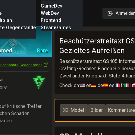
GameDev
e
WebDev
Anmelde
ltplan
Frontend
nte Gegenstände
SteamGames
rstreitaxt
Beschützerstreitaxt GS
Gezieltes Aufreißen
Named
Rare
Beschützerstreitaxt GS405 Inform
ür benannte Gegenstände
Crafting-Rechner. Finden Sie herau
Zweihänder Kriegsaxt. Stufe 4 Rar
ar
Check on:
🇺🇸
en
🇩🇪
de
🇪🇸
es
🇫🇷
fr
🇮🇹
it

ore
uf kritische Treffer
3D-Modell
Bilder
Kommentar
tischen Schaden
haden