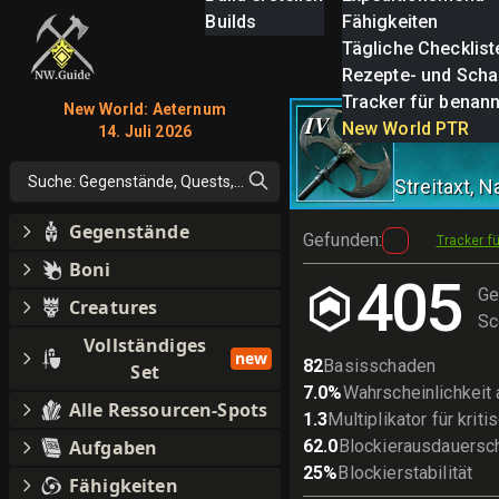
Builds
Fähigkeiten
Tägliche Checklist
Rezepte- und Scha
Tracker für benan
New World: Aeternum
Beschütze
IV
New World PTR
14. Juli 2026
Suche: Gegenstände, Quests, alles
Streitaxt
, 
Gegenstände
Gefunden
:
Tracker f
Boni
405
Ge
Creatures
Sc
Vollständiges
new
82
Basisschaden
Set
7.0
%
Wahrscheinlichkeit a
Alle Ressourcen-Spots
1.3
Multiplikator für kri
Aufgaben
62.0
Blockierausdauersc
25
%
Blockierstabilität
Fähigkeiten