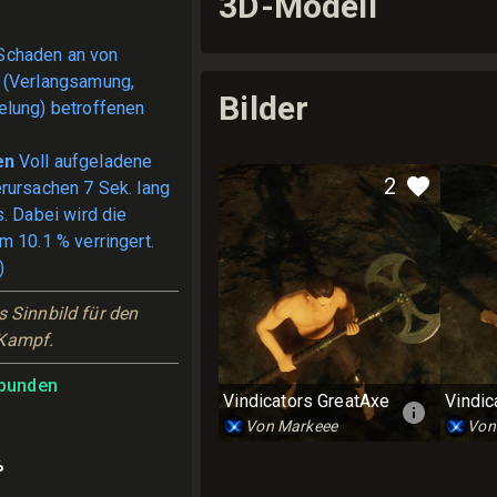
3D-Modell
Schaden an von
 (Verlangsamung,
Bilder
elung) betroffenen
en
Voll aufgeladene
2
rursachen 7 Sek. lang
. Dabei wird die
m 10.1 % verringert.
)
 Sinnbild für den 
 Kampf.
bunden
Vindicators GreatAxe
Vindic
Von Markeee
Von
%