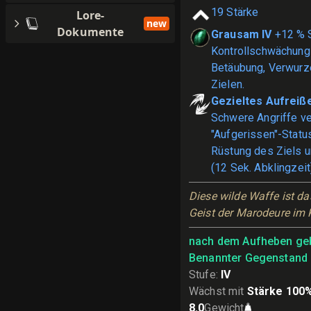
19
Stärke
Lore-
new
Dokumente
Grausam IV
+12 % 
Kontrollschwächung
Betäubung, Verwurz
Zielen.
Gezieltes Aufreiß
Schwere Angriffe ve
"Aufgerissen"-Status
Rüstung des Ziels u
(12 Sek. Abklingzeit
Diese wilde Waffe ist das
Geist der Marodeure im
nach dem Aufheben ge
Benannter Gegenstand
Stufe
:
IV
Wächst mit
Stärke 100
8.0
Gewicht