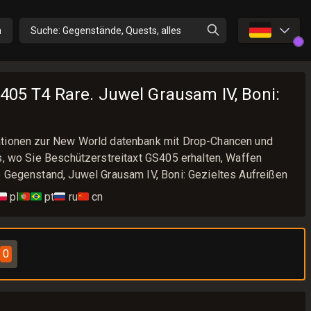
🇩🇪
n
Suche: Gegenstände, Quests, alles
405 T4 Rare. Juwel Grausam IV, Boni:
ationen zur New World datenbank mit Drop-Chancen und
s, wo Sie Beschützerstreitaxt GS405 erhalten, Waffen
e Gegenstand, Juwel Grausam IV, Boni: Gezieltes Aufreißen
🇱
pl
🇵🇹🇧🇷
pt
🇷🇺
ru
🇨🇳
cn
e
0