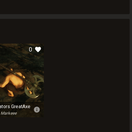
0
ators GreatAxe
 Markeee