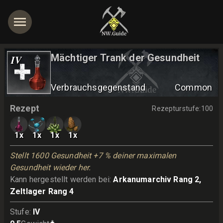
Mächtiger Trank der Gesundheit
IV
Verbrauchsgegenstand
Common
Rezept
Rezepturstufe
:
100
1
x
1
x
1
x
1
x
Stellt 1600 Gesundheit +7 % deiner maximalen 
Gesundheit wieder her.
Kann hergestellt werden bei
:
Arkanumarchiv Rang 2,
Zeltlager Rang 4
Stufe
:
IV